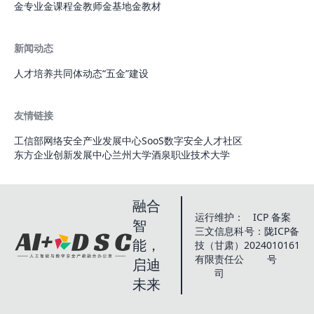
金专业
金课程
金教师
金基地
金教材
新闻动态
人才培养
共同体动态
“五金”建设
友情链接
工信部网络安全产业发展中心
SooS数字安全人才社区
东方企业创新发展中心
兰州大学
酒泉职业技术大学
融合
运行维护：
ICP 备案
智
三文信息科
号：陇ICP备
能，
技（甘肃）
2024010161
有限责任公
号
启迪
司
未来